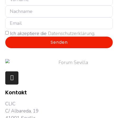
Ich akzeptiere die
Datenschutzerklärung
.
Senden
Kontakt
CLIC
C/ Albareda, 19
41001 Sevilla